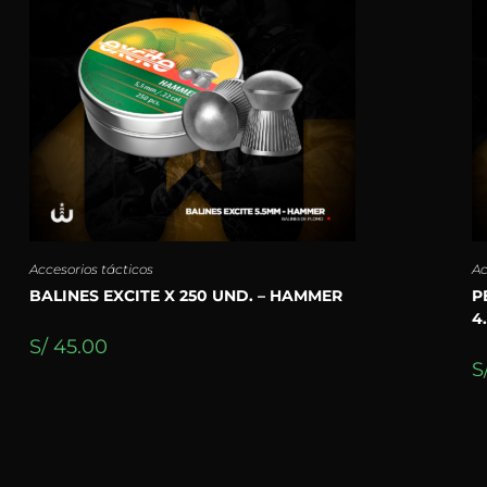
Accesorios tácticos
Ac
BALINES EXCITE X 250 UND. – HAMMER
P
4
S/
45.00
S