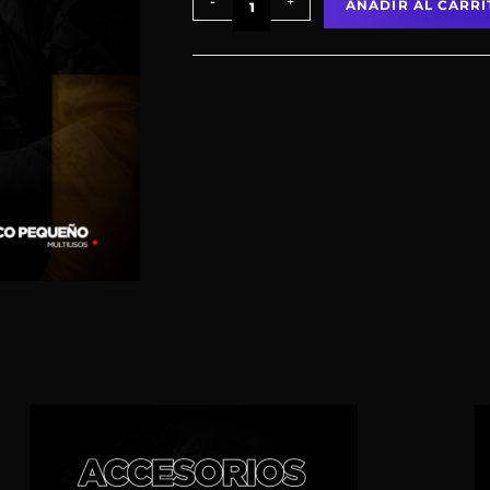
-
+
AÑADIR AL CARRI