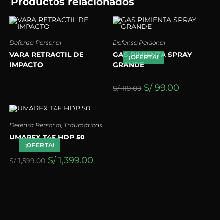
Productos relacionados
Defensa Personal
Defensa Personal
VARA RETRACTIL DE
GAS PIMIENTA SPRAY
¡OFERTA!
IMPACTO
GRANDE
S/
99.00
S/
119.00
Defensa Personal
,
Traumáticas
UMAREX T4E HDP 50
¡OFERTA!
S/
1,399.00
S/
1,599.00