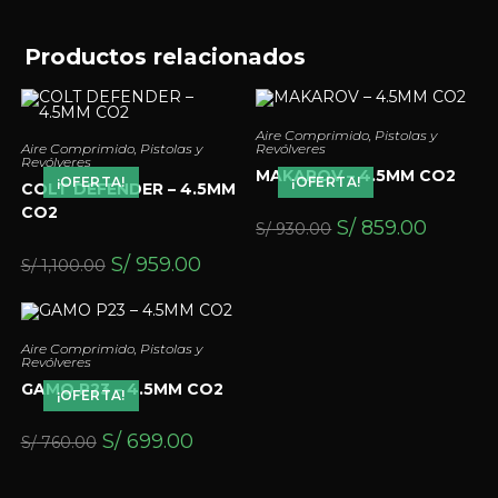
Productos relacionados
Aire Comprimido
,
Pistolas y
Aire Comprimido
,
Pistolas y
Revólveres
Revólveres
MAKAROV – 4.5MM CO2
¡OFERTA!
¡OFERTA!
COLT DEFENDER – 4.5MM
CO2
S/
859.00
S/
930.00
S/
959.00
S/
1,100.00
Aire Comprimido
,
Pistolas y
Revólveres
GAMO P23 – 4.5MM CO2
¡OFERTA!
S/
699.00
S/
760.00