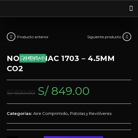
Producto anterior
Siguiente producto
NORICA NAC 1703 – 4.5MM
¡OFERTA!
CO2
S/
849.00
S/
920.00
Categorías:
Aire Comprimido
,
Pistolas y Revólveres