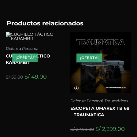
Productos relacionados
Defensa Personal
CUCHILLO TÁCTICO
¡OFERTA!
¡OFERTA!
KARAMBIT
S/
49.00
S/
59.00
Defensa Personal
,
Traumáticas
ESCOPETA UMAREX TB 68
– TRAUMATICA
S/
2,299.00
S/
2,499.00