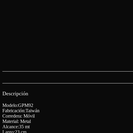
Descripción
Modelo:GPM92
Fabricación:Taiwán
Corredera: Móvil
Material: Metal
Alcance:35 mt
Largo:23 cm