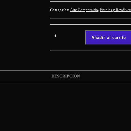
Categorías:
Aire Comprimido
,
Pistolas y Revólver
G&G
GPM
Añadir al carrito
92
-
4.5MM
CO2
cantidad
DESCRIPCIÓN