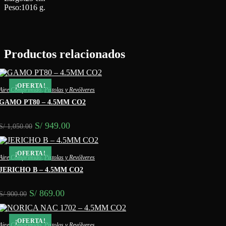
Peso:1016 g.
Productos relacionados
¡OFERTA!
Aire Comprimido
,
Pistolas y Revólveres
GAMO PT80 – 4.5MM CO2
El
El
S/
949.00
S/
1,050.00
precio
precio
original
actual
era:
es:
¡OFERTA!
Aire Comprimido
,
Pistolas y Revólveres
S/ 1,050.00.
S/ 949.00.
JERICHO B – 4.5MM CO2
El
El
S/
869.00
S/
900.00
precio
precio
original
actual
era:
es:
¡OFERTA!
Aire Comprimido
,
Pistolas y Revólveres