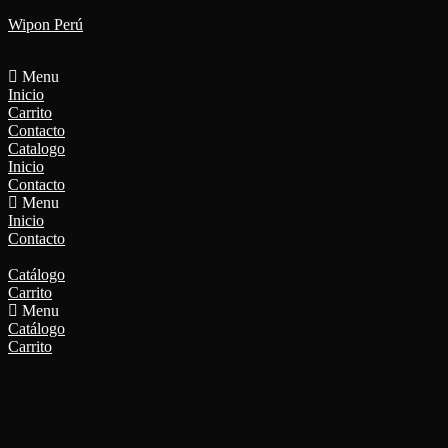
Saltar
Wipon Perú
al
contenido
Menu
Inicio
Carrito
Contacto
Catalogo
Inicio
Contacto
Menu
Inicio
Contacto
Catálogo
Carrito
Menu
Catálogo
Carrito