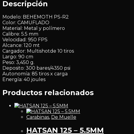
Descripción
Modelo: BEHEMOTH PS-R2
Color: CAMUFLADO
Material: Metal y polímero
Calibre: 5.5 mm
Velocidad: 950 FPS
Alcance: 120 mt
Cargador: Multishotde 10 tiros
Largo: 90 cm
Peso: 3,450 g.
Deposito: 300 bares/4350 psi
Autonomía: 85 tiros x carga
Energía: 40 joules
Productos relacionados
Carabinas
,
De Muelle
HATSAN 125 – 5.5MM