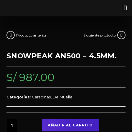
Producto anterior
Siguiente producto
SNOWPEAK AN500 – 4.5MM.
S/
987.00
Categorías:
Carabinas
,
De Muelle
AÑADIR AL CARRITO