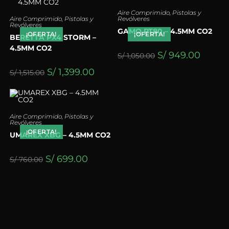
Aire Comprimido
,
Pistolas y
Aire Comprimido
,
Pistolas y
Revólveres
Revólveres
GAMO PT80 – 4.5MM CO2
¡OFERTA!
¡OFERTA!
BERETTA PX4 STORM –
4.5MM CO2
S/
949.00
S/
1,050.00
S/
1,399.00
S/
1,515.00
Aire Comprimido
,
Pistolas y
Revólveres
¡OFERTA!
UMAREX XBG – 4.5MM CO2
S/
699.00
S/
760.00